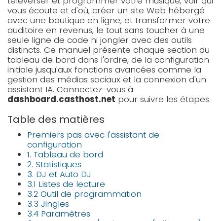
téléverser et programmer votre musique, voir qui
LOGIN
vous écoute et d'où, créer un site Web hébergé
avec une boutique en ligne, et transformer votre
SIGNUP
auditoire en revenus, le tout sans toucher à une
seule ligne de code ni jongler avec des outils
distincts. Ce manuel présente chaque section du
tableau de bord dans l'ordre, de la configuration
initiale jusqu'aux fonctions avancées comme la
gestion des médias sociaux et la connexion d'un
assistant IA. Connectez-vous à
dashboard.casthost.net
pour suivre les étapes.
Table des matières
Premiers pas avec l'assistant de
configuration
1. Tableau de bord
2. Statistiques
3. DJ et Auto DJ
3.1 Listes de lecture
3.2 Outil de programmation
3.3 Jingles
3.4 Paramètres