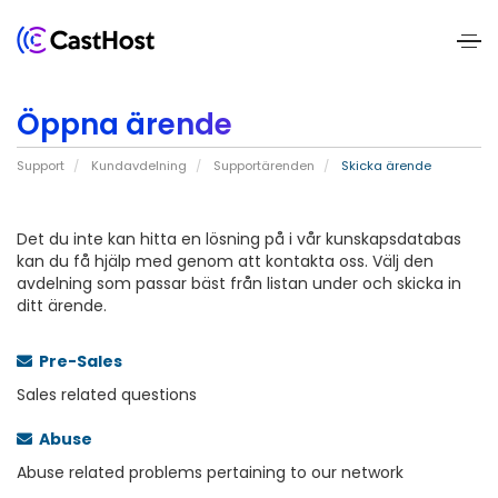
Home
Öppna ärende
About
Support
Kundavdelning
Supportärenden
Skicka ärende
Us
Services
Det du inte kan hitta en lösning på i vår kunskapsdatabas
kan du få hjälp med genom att kontakta oss. Välj den
avdelning som passar bäst från listan under och skicka in
Pricing
ditt ärende.
Blogs
Pre-Sales
Sales related questions
Contact
Abuse
Us
Abuse related problems pertaining to our network