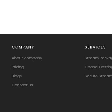
COMPANY
SERVICES
About company
Stream Packa
Pricing
Cpanel Hostin
Blogs
Secure Stream
Contact us