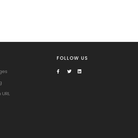
FOLLOW US
ges
g
 URL