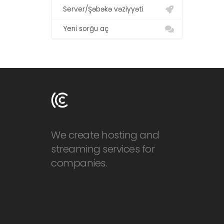
Server/Şəbəkə vəziyyəti
Yeni sorğu aç
We create hosting and
streaming services for
companies.