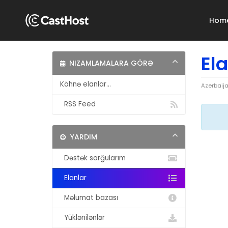
Hom
El
NIZAMLAMALARA GÖRƏ
Köhnə elanlar...
Azerbaija
RSS Feed
YARDIM
Dəstək sorğularım
Elanlar
Məlumat bazası
Yüklənilənlər