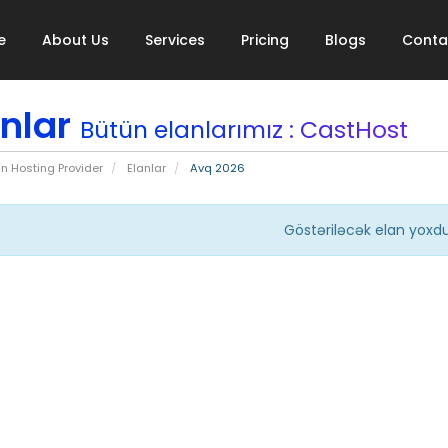
e
About Us
Services
Pricing
Blogs
Conta
anlar
Bütün elanlarımız : CastHost
n Hosting Provider
Elanlar
Avq 2026
Göstəriləcək elan yoxd