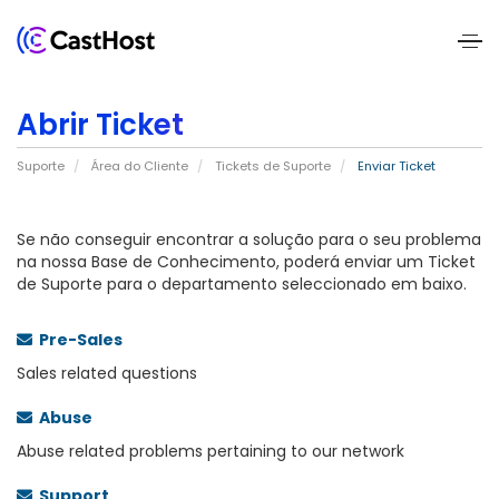
Home
Abrir Ticket
About
Suporte
Área do Cliente
Tickets de Suporte
Enviar Ticket
Us
Services
Se não conseguir encontrar a solução para o seu problema
na nossa Base de Conhecimento, poderá enviar um Ticket
de Suporte para o departamento seleccionado em baixo.
Pricing
Pre-Sales
Blogs
Sales related questions
Contact
Abuse
Us
Abuse related problems pertaining to our network
Support