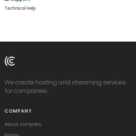
LOGIN
Technical Help
SIGNUP
We create hosting and streaming services
for companies.
COMPANY
About company
Pricing