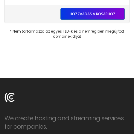
HOZZÁADÁS A KOSÁRHOZ
* Nem tartalmazza az egyes TLD-k és a nemrégiben megújított
domainek díját
We create hosting and streaming services
for companies.