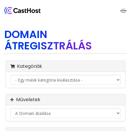
Home
DOMAIN
About
ÁTREGISZTRÁLÁS
Us
Services
Kategóriák
Pricing
Blogs
Műveletek
Contact
Us