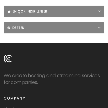
LOGIN
EN ÇOK İNDIRILENLER
SIGNUP
DESTEK
We create hosting and streaming services
for companies.
COMPANY