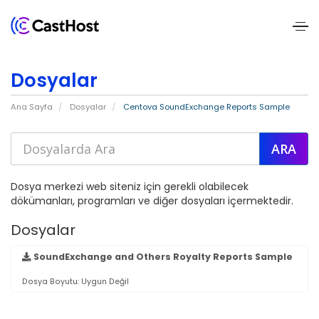
Home
Dosyalar
About
Ana Sayfa
Dosyalar
Centova SoundExchange Reports Sample
Us
Services
Dosya merkezi web siteniz için gerekli olabilecek
Pricing
dökümanları, programları ve diğer dosyaları içermektedir.
Dosyalar
Blogs
SoundExchange and Others Royalty Reports Sample
Contact
Us
Dosya Boyutu: Uygun Değil