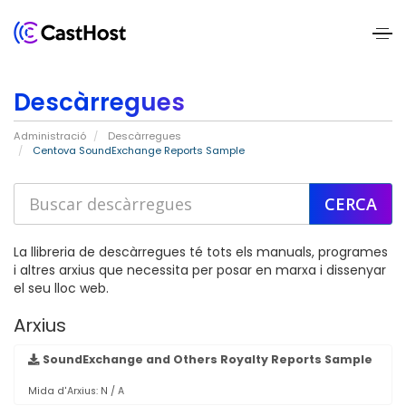
Home
Descàrregues
About
Administració
Descàrregues
Us
Centova SoundExchange Reports Sample
Services
Pricing
La llibreria de descàrregues té tots els manuals, programes
i altres arxius que necessita per posar en marxa i dissenyar
el seu lloc web.
Blogs
Arxius
Contact
Us
SoundExchange and Others Royalty Reports Sample
Mida d'Arxius: N / A