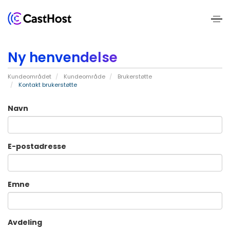
Home
Ny henvendelse
About
Kundeområdet
Kundeområde
Brukerstøtte
Us
Kontakt brukerstøtte
Services
Navn
Pricing
E-postadresse
Blogs
Emne
Contact
Us
Avdeling