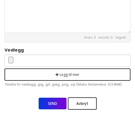
lines: 0 words: 0
lagret
Vedlegg
Legg til mer
Tillatte fil-vedlegg: .jpg, .gif, .jpeg, .png, .zip (Maks filstørrelse: 1024MB)
Avbryt