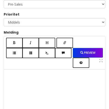
LOGIN
SIGNUP
Prioritet
Melding
PREVIEW